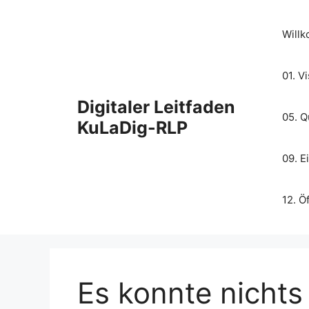
Willk
01. V
Digitaler Leitfaden
05. Q
KuLaDig-RLP
09. E
12. Ö
Es konnte nicht